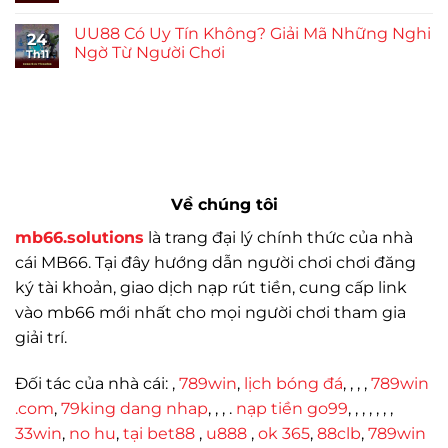
UU88 Có Uy Tín Không? Giải Mã Những Nghi
24
Ngờ Từ Người Chơi
Th11
Về chúng tôi
mb66.solutions
là trang đại lý chính thức của nhà
cái MB66. Tại đây hướng dẫn người chơi chơi đăng
ký tài khoản, giao dịch nạp rút tiền, cung cấp link
vào mb66 mới nhất cho mọi người chơi tham gia
giải trí.
Đối tác của nhà cái:
,
789win
,
lịch bóng đá
, , , ,
789win
.com
,
79king dang nhap
, , , .
nạp tiền go99
, , , , , , ,
33win
,
no hu
,
tại bet88
,
u888
,
ok 365
,
88clb
,
789win