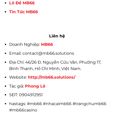
Lô Đề MB66
Tin Tức MB66
Liên hệ
Doanh Nghiệp:
MB66
Email:
contact@mb66.solutions
Địa Chỉ: 46/26 Đ. Nguyễn Cửu Vân, Phường 17,
Bình Thạnh, Hồ Chí Minh, Việt Nam.
Website:
http://mb66.solutions/
Tác giả:
Phong Lê
SĐT: 0904912951
hastags: #mb66 #nhacaimb66 #trangchumb66
#mb66casino