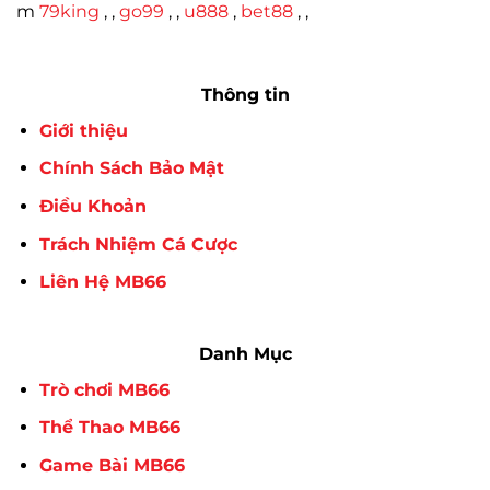
m
79king
, ,
go99
, ,
u888
,
bet88
, ,
Thông tin
Giới thiệu
Chính Sách Bảo Mật
Điều Khoản
Trách Nhiệm Cá Cược
Liên Hệ MB66
Danh Mục
Trò chơi MB66
Thể Thao MB66
Game Bài MB66