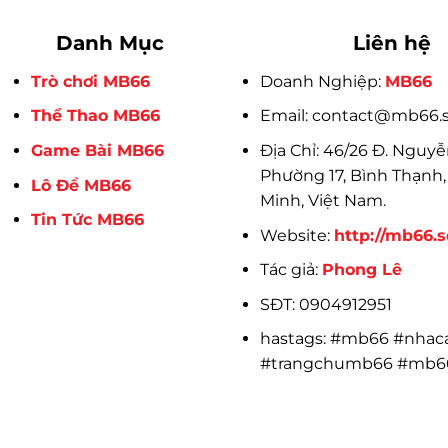
Danh Mục
Liên hệ
Trò chơi MB66
Doanh Nghiệp:
MB66
Thể Thao MB66
Email:
contact@mb66.s
Game Bài MB66
Địa Chỉ: 46/26 Đ. Nguy
Phường 17, Bình Thạnh,
Lô Đề MB66
Minh, Việt Nam.
Tin Tức MB66
Website:
http://mb66.s
Tác giả:
Phong Lê
SĐT: 0904912951
hastags: #mb66 #nha
#trangchumb66 #mb66