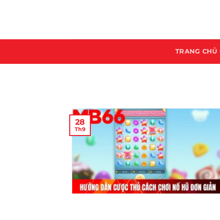
Bỏ
qua
nội
dung
TRANG CHỦ
28
Th9