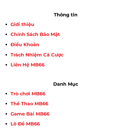
Thông tin
Giới thiệu
Chính Sách Bảo Mật
Điều Khoản
Trách Nhiệm Cá Cược
Liên Hệ MB66
Danh Mục
Trò chơi MB66
Thể Thao MB66
Game Bài MB66
Lô Đề MB66