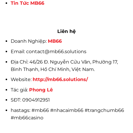
Tin Tức MB66
Liên hệ
Doanh Nghiệp:
MB66
Email:
contact@mb66.solutions
Địa Chỉ: 46/26 Đ. Nguyễn Cửu Vân, Phường 17,
Bình Thạnh, Hồ Chí Minh, Việt Nam.
Website:
http://mb66.solutions/
Tác giả:
Phong Lê
SĐT: 0904912951
hastags: #mb66 #nhacaimb66 #trangchumb66
#mb66casino