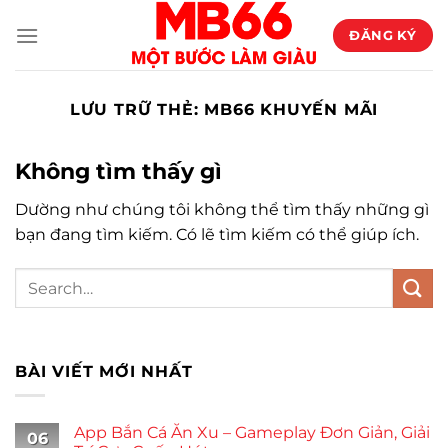
Bỏ
ĐĂNG KÝ
qua
nội
dung
LƯU TRỮ THẺ:
MB66 KHUYẾN MÃI
Không tìm thấy gì
Dường như chúng tôi không thể tìm thấy những gì
bạn đang tìm kiếm. Có lẽ tìm kiếm có thể giúp ích.
BÀI VIẾT MỚI NHẤT
App Bắn Cá Ăn Xu – Gameplay Đơn Giản, Giải
06