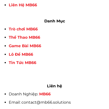
Liên Hệ MB66
Danh Mục
Trò chơi MB66
Thể Thao MB66
Game Bài MB66
Lô Đề MB66
Tin Tức MB66
Liên hệ
Doanh Nghiệp:
MB66
Email:
contact@mb66.solutions