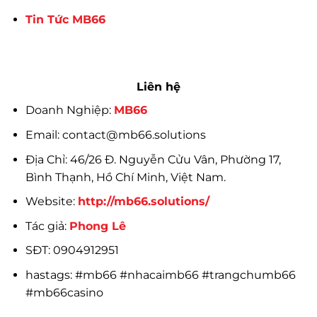
Tin Tức MB66
Liên hệ
Doanh Nghiệp:
MB66
Email:
contact@mb66.solutions
Địa Chỉ: 46/26 Đ. Nguyễn Cửu Vân, Phường 17,
Bình Thạnh, Hồ Chí Minh, Việt Nam.
Website:
http://mb66.solutions/
Tác giả:
Phong Lê
SĐT: 0904912951
hastags: #mb66 #nhacaimb66 #trangchumb66
#mb66casino