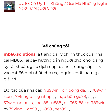
UU88 Có Uy Tín Không? Giải Mã Những Nghi
24
Ngờ Từ Người Chơi
Th11
Về chúng tôi
mb66.solutions
là trang đại lý chính thức của nhà
cái MB66. Tại đây hướng dẫn người chơi chơi đăng
ký tài khoản, giao dịch nạp rút tiền, cung cấp link
vào mb66 mới nhất cho mọi người chơi tham gia
giải trí.
Đối tác của nhà cái:
,
789win
,
lịch bóng đá
, , , ,
789win
.com
,
79king dang nhap
, , , .
nạp tiền go99
, , , , , , ,
33win
,
no hu
,
tại bet88
,
u888
,
ok 365
,
88clb
,
789win
m
79king
, ,
go99
, ,
u888
,
bet88
, ,