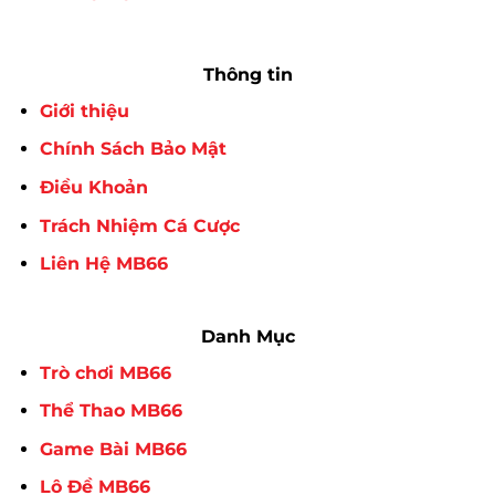
Thông tin
Giới thiệu
Chính Sách Bảo Mật
Điều Khoản
Trách Nhiệm Cá Cược
Liên Hệ MB66
Danh Mục
Trò chơi MB66
Thể Thao MB66
Game Bài MB66
Lô Đề MB66