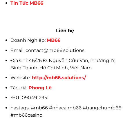
Tin Tức MB66
Liên hệ
Doanh Nghiệp:
MB66
Email:
contact@mb66.solutions
Địa Chỉ: 46/26 Đ. Nguyễn Cửu Vân, Phường 17,
Bình Thạnh, Hồ Chí Minh, Việt Nam.
Website:
http://mb66.solutions/
Tác giả:
Phong Lê
SĐT: 0904912951
hastags: #mb66 #nhacaimb66 #trangchumb66
#mb66casino