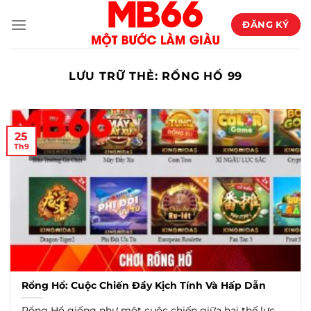
Bỏ
ĐĂNG KÝ
qua
nội
dung
LƯU TRỮ THẺ:
RỒNG HỔ 99
25
Th9
Rổng Hổ: Cuộc Chiến Đầy Kịch Tính Và Hấp Dẫn
Rổng Hổ giống như một cuộc chiến giữa hai thế lực