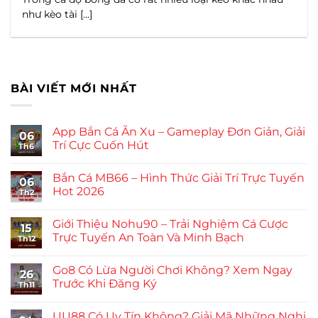
như kèo tài [...]
BÀI VIẾT MỚI NHẤT
App Bắn Cá Ăn Xu – Gameplay Đơn Giản, Giải
06
Trí Cực Cuốn Hút
Th6
Bắn Cá MB66 – Hình Thức Giải Trí Trực Tuyến
06
Hot 2026
Th2
Giới Thiệu Nohu90 – Trải Nghiệm Cá Cược
15
Trực Tuyến An Toàn Và Minh Bạch
Th12
Go8 Có Lừa Người Chơi Không? Xem Ngay
26
Trước Khi Đăng Ký
Th11
UU88 Có Uy Tín Không? Giải Mã Những Nghi