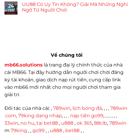
UU88 Có Uy Tín Không? Giải Mã Những Nghi
24
Ngờ Từ Người Chơi
Th11
Về chúng tôi
mb66.solutions
là trang đại lý chính thức của nhà
cái MB66. Tại đây hướng dẫn người chơi chơi đăng
ký tài khoản, giao dịch nạp rút tiền, cung cấp link
vào mb66 mới nhất cho mọi người chơi tham gia
giải trí.
Đối tác của nhà cái:
,
789win
,
lịch bóng đá
, , , ,
789win
.com
,
79king dang nhap
, , , .
nạp tiền go99
, , , , , , ,
33win
,
no hu
,
tại bet88
,
u888
,
ok 365
,
88clb
,
789win
m
79king
, ,
go99
, ,
u888
,
bet88
, ,