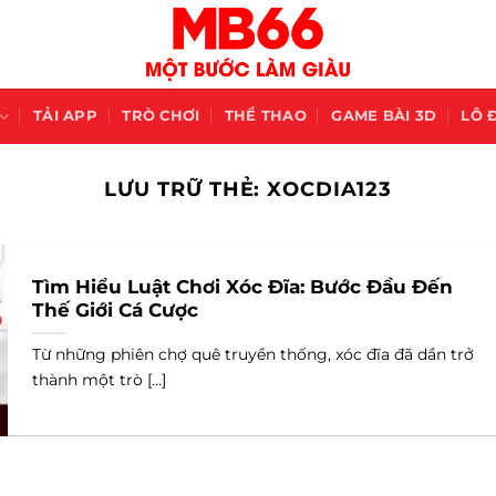
TẢI APP
TRÒ CHƠI
THỂ THAO
GAME BÀI 3D
LÔ 
LƯU TRỮ THẺ:
XOCDIA123
Tìm Hiểu Luật Chơi Xóc Đĩa: Bước Đầu Đến
Thế Giới Cá Cược
Từ những phiên chợ quê truyền thống, xóc đĩa đã dần trở
thành một trò [...]