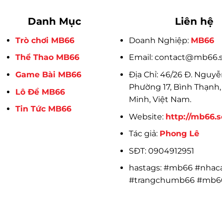
Danh Mục
Liên hệ
Trò chơi MB66
Doanh Nghiệp:
MB66
Thể Thao MB66
Email:
contact@mb66.s
Game Bài MB66
Địa Chỉ: 46/26 Đ. Nguy
Phường 17, Bình Thạnh,
Lô Đề MB66
Minh, Việt Nam.
Tin Tức MB66
Website:
http://mb66.s
Tác giả:
Phong Lê
SĐT: 0904912951
hastags: #mb66 #nha
#trangchumb66 #mb66