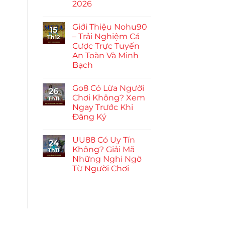
2026
Giới Thiệu Nohu90
15
– Trải Nghiệm Cá
Th12
Cược Trực Tuyến
An Toàn Và Minh
Bạch
Go8 Có Lừa Người
26
Chơi Không? Xem
Th11
Ngay Trước Khi
Đăng Ký
UU88 Có Uy Tín
24
Không? Giải Mã
Th11
Những Nghi Ngờ
Từ Người Chơi